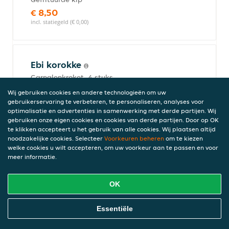
€ 8,50
incl. statiegeld (€ 0,00)
Ebi korokke
Garnalenkroket, 4 stuks
€ 7,00
Wij gebruiken cookies en andere technologieën om uw
incl. statiegeld (€ 0,00)
gebruikerservaring te verbeteren, te personaliseren, analyses voor
optimalisatie en advertenties in samenwerking met derde partijen. Wij
gebruiken onze eigen cookies en cookies van derde partijen. Door op OK
te klikken accepteert u het gebruik van alle cookies. Wij plaatsen altijd
noodzakelijke cookies. Selecteer
Voorkeuren beheren
om te kiezen
Gebakken eieren
welke cookies u wilt accepteren, om uw voorkeur aan te passen en voor
Ei
meer informatie.
€ 7,50
incl. statiegeld (€ 0,00)
OK
Online Eten Bestellen
Essentiële
Beef reepjes