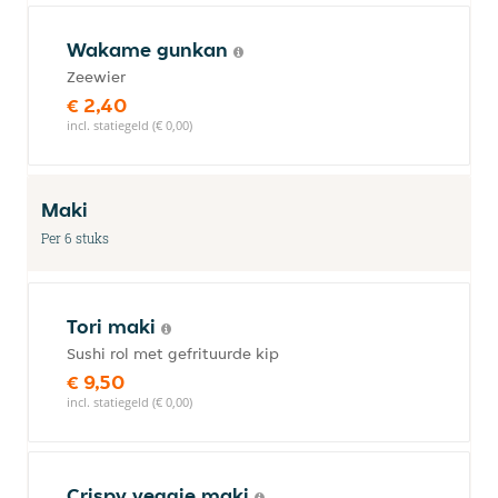
Wakame gunkan
Zeewier
€ 2,40
incl. statiegeld (€ 0,00)
Maki
Per 6 stuks
Tori maki
Sushi rol met gefrituurde kip
€ 9,50
incl. statiegeld (€ 0,00)
Crispy veggie maki