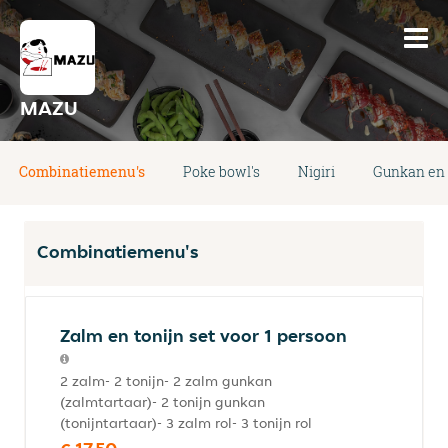
MAZU
Combinatiemenu's
Poke bowl's
Nigiri
Gunkan en
Combinatiemenu's
Zalm en tonijn set voor 1 persoon
2 zalm- 2 tonijn- 2 zalm gunkan
(zalmtartaar)- 2 tonijn gunkan
(tonijntartaar)- 3 zalm rol- 3 tonijn rol